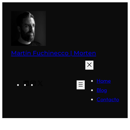
Saltar
al
contenido
Martín Fuchinecco | Morten
Home
LinkedIn
Instagram
X
Blog
Contacto