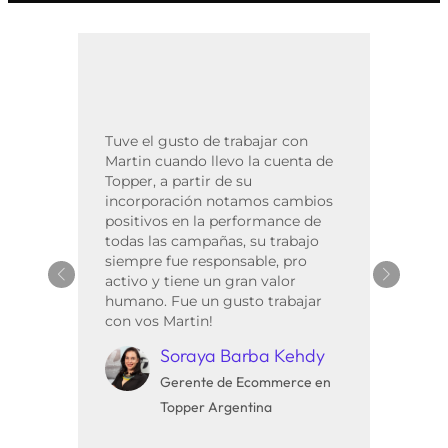
Martín
detalli
profes
Tuve el gusto de trabajar con
varios 
Martin cuando llevo la cuenta de
demost
Topper, a partir de su
técnica
incorporación notamos cambios
mejora
positivos en la performance de
tiempo.
todas las campañas, su trabajo
adminis
siempre fue responsable, pro
paralel
activo y tiene un gran valor
bien. 
humano. Fue un gusto trabajar
un pro
con vos Martin!
recome
Soraya Barba Kehdy
Gerente de Ecommerce en
Topper Argentina