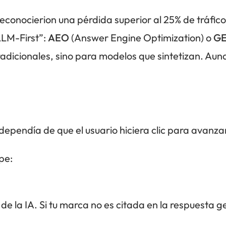
econocierion una pérdida superior al 25% de tráfico
LLM-First”:
AEO
(Answer Engine Optimization) o
G
dicionales, sino para modelos que sintetizan. Aunq
ependía de que el usuario hiciera clic para avanza
pe:
de la IA. Si tu marca no es citada en la respuesta g