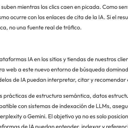
 suben mientras los clics caen en picada. Como se
smo ocurre con los enlaces de cita de la IA. Si el res
a, no una fuente real de tráfico.
taformas IA en los sitios y tiendas de nuestros cl
ura web a este nuevo entorno de búsqueda dominado 
elos de IA puedan interpretar, citar y recomendar e
 prácticas de estructura semántica, datos estruc
patible con sistemas de indexación de LLMs, asegu
exity o Gemini. El objetivo ya no es solo posicion
taformas de IA puedan entender, indexar y referen