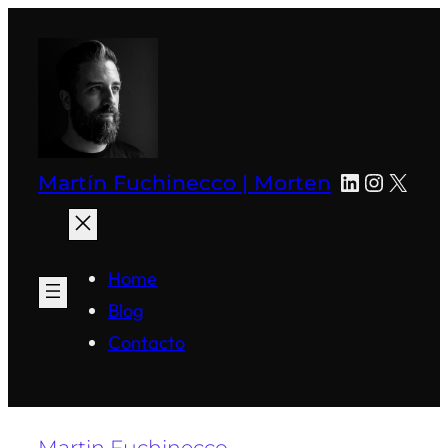
Saltar
al
contenido
LinkedIn
Instagr
X
Martín Fuchinecco | Morten
Home
Blog
Contacto
Martin Fuchinecco